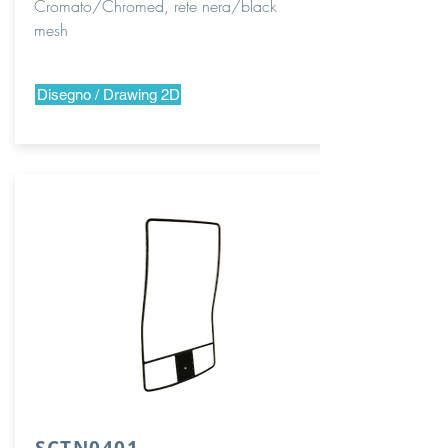
Cromato/Chromed, rete nera/black
mesh
Disegno / Drawing 2D