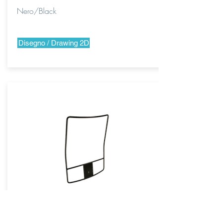
Nero/Black
Disegno / Drawing 2D
SCTN0501