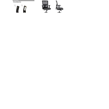
Esploso kit - PDF
CKS Srl
Via Molinetto 99, SEMONZO di Borso